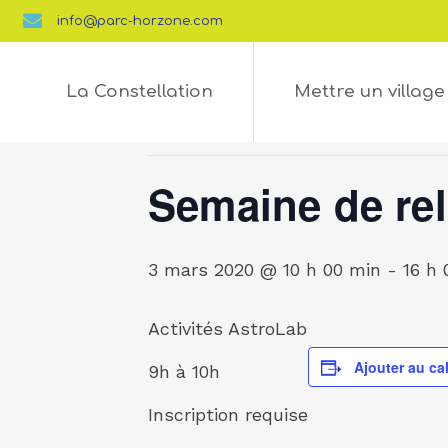
info@parc-horzone.com
« Tous les Évènements
La Constellation
Mettre un village
Cet évènement est passé.
Semaine de re
3 mars 2020 @ 10 h 00 min
-
16 h 
Activités AstroLab
Ajouter au ca
9h à 10h
Inscription requise